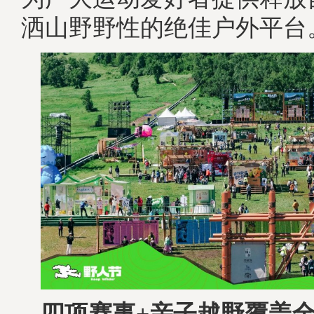
洒山野野性的绝佳户外平台
四
项
赛
事+
亲子越野覆盖