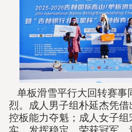
单板滑雪平行大回转赛事
烈。成人男子组朴延杰凭借
控板能力夺魁；成人女子组
实、发挥稳定，荣获冠军。