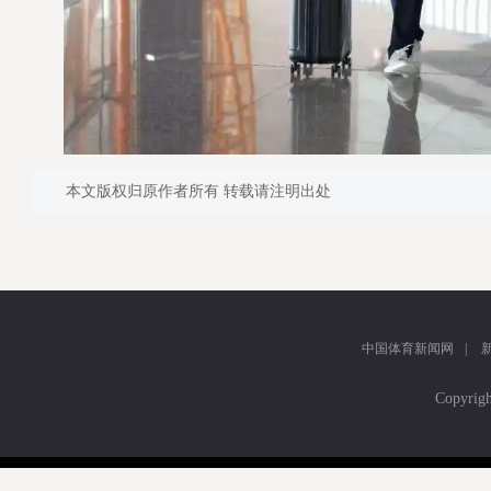
本文版权归原作者所有 转载请注明出处
中国体育新闻网
|
Copyr