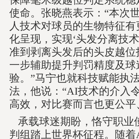
使命。张晓燕表示：“本次世
人技术对球员的生物特征有
化呈现，实现‘头发分离技术
准到剥离头发后的头皮越位
一步辅助提升判罚精度及球
验。”马宁也就科技赋能执
法，他说：“AI技术的介入
高效，对比赛而言也更公平
承载球迷期盼，恪守职业
判组踏上世界杯征程。随着