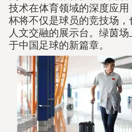
技术在体育领域的深度应用
杯将不仅是球员的竞技场，
人文交融的展示台。绿茵场
于中国足球的新篇章。