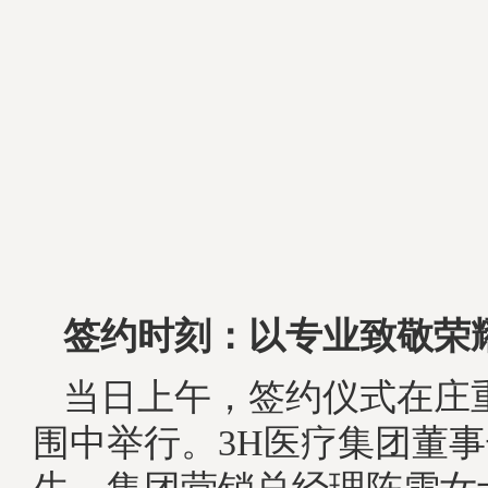
签约时刻：以专业致敬荣
当日上午，签约仪式在庄
围中举行。3H医疗集团董