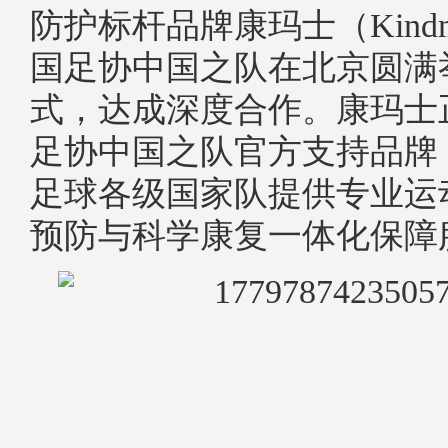
防护标杆品牌康玛士（Kind
国足协中国之队在北京圆满
式，达成深度合作。康玛士
足协中国之队官方支持品牌
足球各级国家队提供专业运
预防与科学康复一体化保障