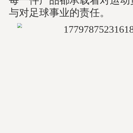
每一件产品都承载着对运动
与对足球事业的责任。