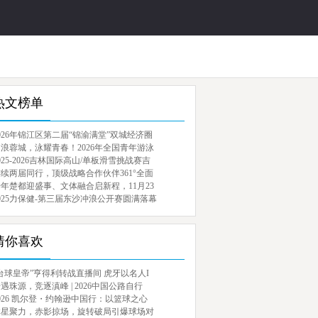
热文榜单
026年锦江区第二届“锦渝满堂”双城经济圈
浪蓉城，泳耀青春！2026年全国青年游泳
025-2026吉林国际高山/单板滑雪挑战赛吉
续两届同行，顶级战略合作伙伴361°全面
年楚都迎盛事、文体融合启新程，11月23
025力保健-第三届东沙冲浪公开赛圆满落幕
猜你喜欢
台球皇帝”亨得利转战直播间 虎牙以名人I
遇珠源，竞逐滇峰 | 2026中国公路自行
026 凯尔登・约翰逊中国行：以篮球之心
群星聚力，赤影掠场，旋转破局引爆球场对