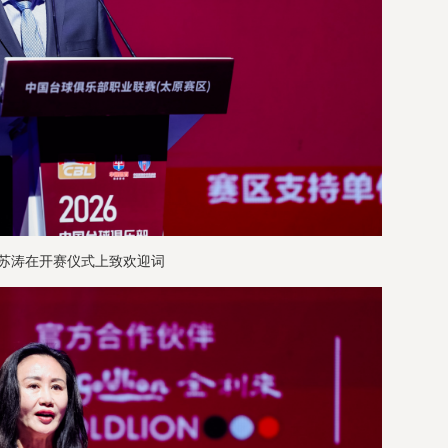
苏涛在开赛仪式上致欢迎词