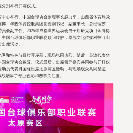
区分别举行开赛仪式。
体育中心举行。中国台球协会副理事长赵力平，山西省体育局党
陈博，华舰体育控股集团党委副书记、副董事长、总经理苏
员会副主任、2025年成都世界运动会男子斯诺克项目金牌得
，中国台球俱乐部职业联赛顾问滕翀，华舰文化传媒科技（山
宾出席活动。
光秀和特色节目拉开序幕，现场氛围热烈。随后，苏涛代表华
中国台球协会致辞。仪式最后，出席领导嘉宾共同参与开杆仪
运动员代表肖国栋出席太原赛区活动，与现场观众共同见证
幕战增添了专业色彩和赛事关注度。