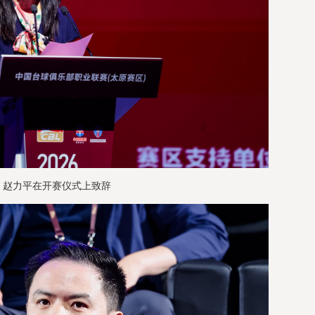
赵力平在开赛仪式上致辞