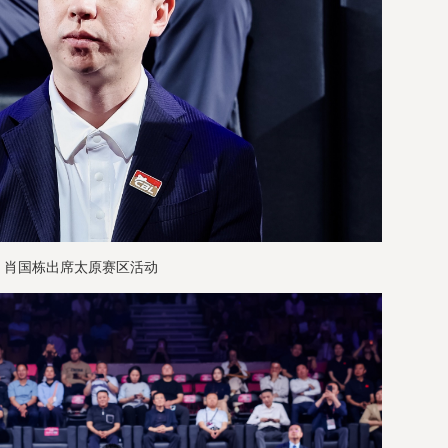
肖国栋出席太原赛区活动