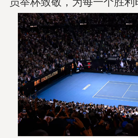
员举杯致敬，为每一个胜利