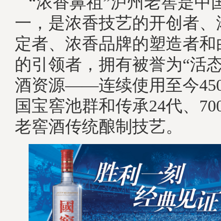
“浓香鼻祖”泸州老窖是中
一，是浓香技艺的开创者、
定者、浓香品牌的塑造者和
的引领者，拥有被誉为“活态
酒资源——连续使用至今450
国宝窖池群和传承24代、70
老窖酒传统酿制技艺。