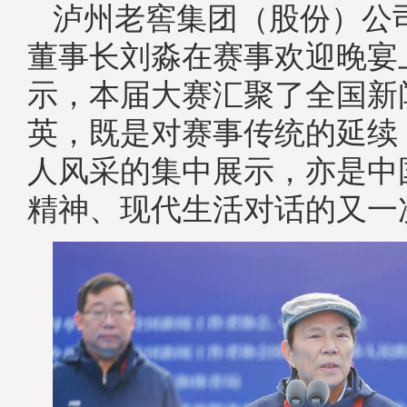
泸州老窖集团（股份）公
董事长刘淼在赛事欢迎晚宴
示，本届大赛汇聚了全国新
英，既是对赛事传统的延续
人风采的集中展示，亦是中
精神、现代生活对话的又一