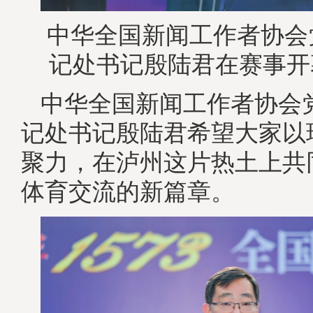
中华全国新闻工作者协会
记处书记殷陆君在赛事开
中华全国新闻工作者协会
记处书记殷陆君希望大家以
聚力，在泸州这片热土上共
体育交流的新篇章。