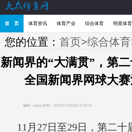
首 页
体育资讯
体育产业
综合体育
明星体育
您的位置：
首页
>
综合体育
新闻界的“大满贯”，第二十
全国新闻界网球大赛
编辑：admin
时间：2025年12月02日 13:58:16
11月27日至29日，第二十