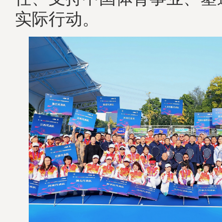
实际行动。