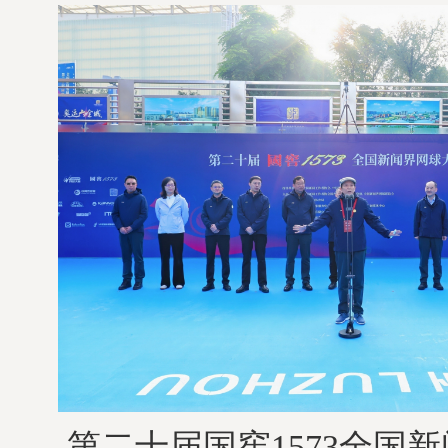
第二十届国窖1573全国