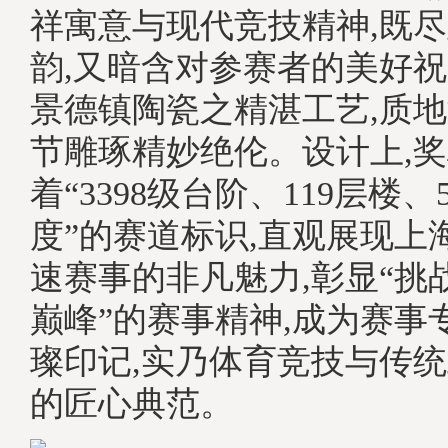
祥寓意与现代竞技精神,既
韵,又暗含对参赛者的美好
景德镇陶瓷之精湛工艺,质地
节雕琢精妙绝伦。设计上,
着“3398级台阶、119层楼、
度”的赛道标识,直观展现上
速赛事的非凡魅力,彰显“挑
巅峰”的赛事精神,成为赛事
璨印记,实乃体育竞技与传
的匠心典范。