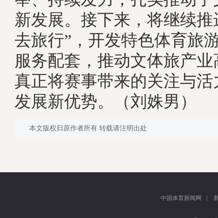
新发展。接下来，将继续推
去旅行”，开发特色体育旅
服务配套，推动文体旅产业
真正将赛事带来的关注与活
发展新优势。（刘姝男）
本文版权归原作者所有 转载请注明出处
中国体育新闻网
|