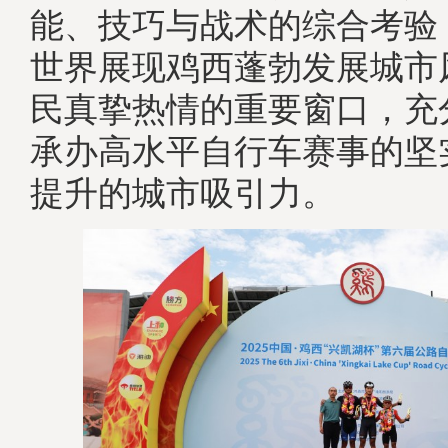
能、技巧与战术的综合考验
世界展现鸡西蓬勃发展城市
民真挚热情的重要窗口，充
承办高水平自行车赛事的坚
提升的城市吸引力。