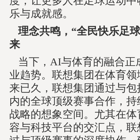
度，让更多人在足球运动中
乐与成就感。
理念共鸣，“全民快乐足球
来
当下，AI与体育的融合正
业趋势。联想集团在体育领
来已久，联想集团通过与包括F
内的全球顶级赛事合作，持
战略的想象空间。尤其在体育
容与科技平台的交汇点，联