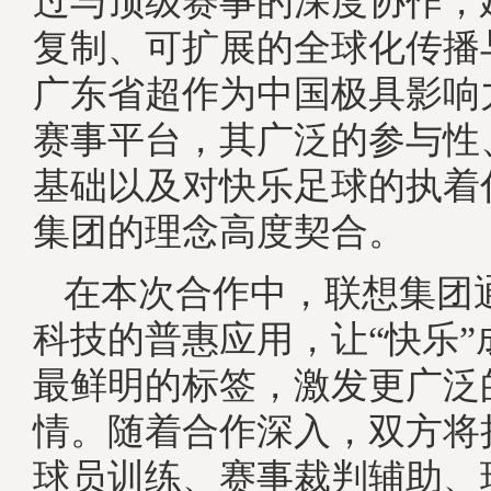
过与顶级赛事的深度协作，
复制、可扩展的全球化传播
广东省超作为中国极具影响
赛事平台，其广泛的参与性
基础以及对快乐足球的执着
集团的理念高度契合。
在本次合作中，联想集团通
科技的普惠应用，让“快乐”
最鲜明的标签，激发更广泛
情。随着合作深入，双方将
球员训练、赛事裁判辅助、