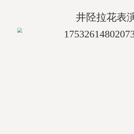
井陉拉花表