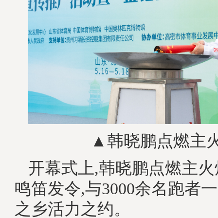
▲韩晓鹏点燃主
开幕式上,韩晓鹏点燃主火
鸣笛发令,与3000余名跑者
之乡活力之约。