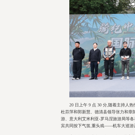
20 日上午 9 点 30 分,随着
杜芬萍和郭新慧、德清县领导张力和章陈立,知
游、意大利艾米利亚-罗马涅旅游局等各
宾共同按下气笛,重头戏——机车大巡游