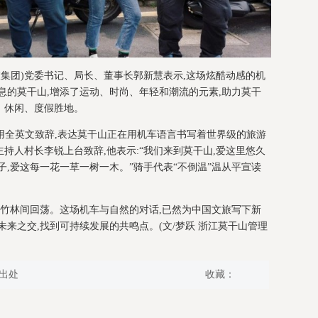
旅集团)党委书记、局长、董事长郭新慧表示,这场炫酷动感的机
息的莫干山,增添了运动、时尚、年轻和潮流的元素,助力莫干
、休闲、度假胜地。
编辑黄雪涛用全英文致辞,表达莫干山正在用机车语言书写着世界级的旅游
持人村长李锐上台致辞,他表示:“我们来到莫干山,爱这里悠久
子,爱这每一花一草一树一木。”骑手代表“不倒温”温从平宣读
在竹林间回荡。这场机车与自然的对话,已然为中国文旅写下新
未来之交,找到可持续发展的共鸣点。(文/梦跃 浙江莫干山管理
出处
收藏：