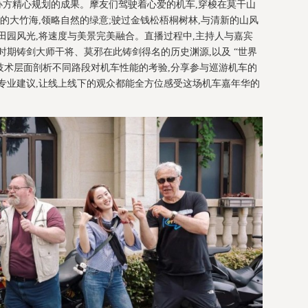
是主办方精心规划的成果。摩友们驾驶着心爱的机车,穿梭在莫干山
密的大竹海,领略自然的绿意;驶过金钱松梧桐树林,与清新的山风
田园风光,将速度与美景完美融合。直播过程中,主持人与嘉宾
时期铸剑大师干将、莫邪在此铸剑得名的历史渊源,以及 “世界
从技术层面剖析不同路段对机车性能的考验,分享参与巡游机车的
专业建议,让线上线下的观众都能全方位感受这场机车嘉年华的