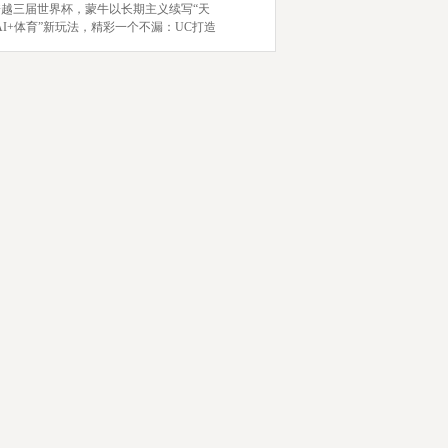
跨越三届世界杯，蒙牛以长期主义续写“天
AI+体育”新玩法，精彩一个不漏：UC打造