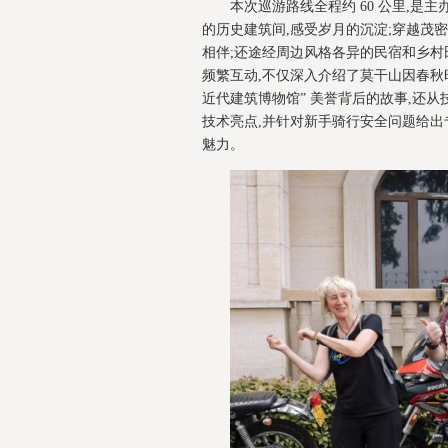
本次巡游路线全程约 60 公里,
的历史建筑间,感受岁月的沉淀;穿越茂
相伴;还途经周边风格各异的民宿和乡村
频繁互动,不仅深入介绍了莫干山因春秋
近代建筑博物馆” 美誉背后的故事,还
技术亮点,并针对新手骑行安全问题给出
魅力。