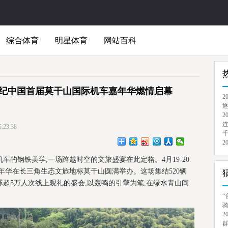
综合体育
明星体育
网站百科
 骑纪中国首届莫干山国际机车嘉年华燃情启幕
2
逐
2
连
23:38
千
2
车的钢铁美学,一场跨越时空的文旅盛宴在此定格。4月19-20
嘉年华在长三角生态文旅地标莫干山圆满举办。这场集结520辆
球超5万人次线上观礼的盛会,以轰鸣的引擎为笔,在绿水青山间
“
骑
2