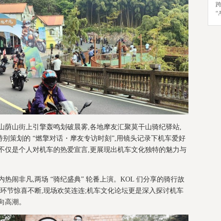
“
山荫山街上引擎轰鸣划破晨雾,各地摩友汇聚莫干山骑纪驿站,
别策划的 “燃擎对话・摩友专访时刻”,用镜头记录下机车爱好
不仅是个人对机车的热爱宣言,更展现出机车文化独特的魅力与
)内热闹非凡,两场 “骑纪盛典” 轮番上演。KOL 们分享的骑行故
奖环节惊喜不断,现场欢笑连连;机车文化论坛更是深入探讨机车
向高潮。