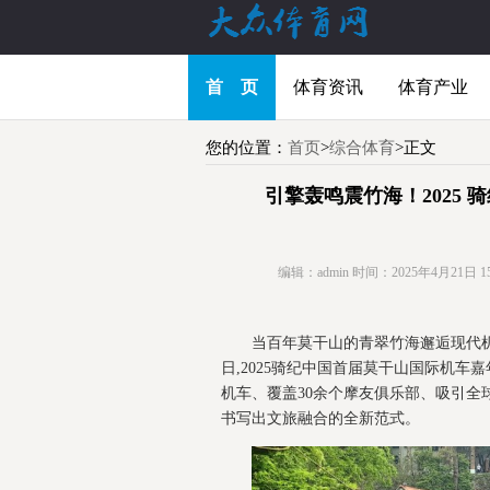
首 页
体育资讯
体育产业
您的位置：
首页
>
综合体育
>正文
引擎轰鸣震竹海！2025
编辑：admin
时间：2025年4月21日 15:
当百年莫干山的青翠竹海邂逅现代机
日,2025骑纪中国首届莫干山国际机车
机车、覆盖30余个摩友俱乐部、吸引全
书写出文旅融合的全新范式。