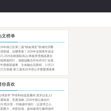
热文榜单
026年锦江区第二届“锦渝满堂”双城经济圈
浪蓉城，泳耀青春！2026年全国青年游泳
025-2026吉林国际高山/单板滑雪挑战赛吉
续两届同行，顶级战略合作伙伴361°全面
年楚都迎盛事、文体融合启新程，11月23
025力保健-第三届东沙冲浪公开赛圆满落幕
猜你喜欢
台球皇帝”亨得利转战直播间 虎牙以名人I
遇珠源，竞逐滇峰 | 2026中国公路自行
026 凯尔登・约翰逊中国行：以篮球之心
群星聚力，赤影掠场，旋转破局引爆球场对