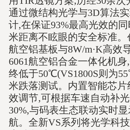
用TIR透镜方案,历经30余
通过微结构光学与3D算法
计,在保证93%最高光效的同
米距离不眩眼的安全标准。
航空铝基板与8W/m·K高效
6061航空铝合金一体化机身
终低于50℃(VS1800S则为55
米跌落测试。内置智能芯片
效调节,可根据车速自动补光
30%,与码表生态联动实时
航。全新VS系列将光学科