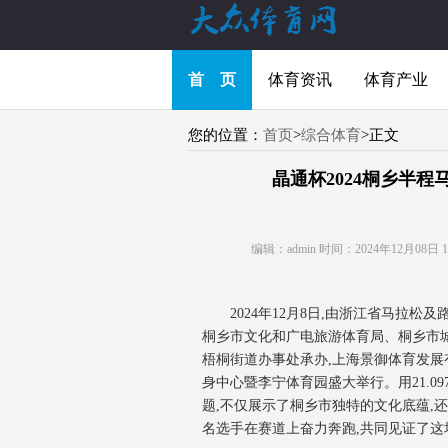
首 页
体育资讯
体育产业
您的位置：
首页
>
综合体育
>正文
晶通杯2024桐乡半程
编辑：admin
时间：2024年12月08日 19:
2024年12月8日,由浙江省马拉
桐乡市文化和广电旅游体育局、桐乡市
梧桐街道办事处承办,上海景御体育发展
身中心暨李宁体育园盛大举行。用21.0
题,不仅展示了桐乡市独特的文化底蕴,还
名选手在赛道上奋力奔跑,共同见证了这