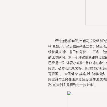
经过激烈的角逐,半程马拉松组别的男
得,鱼旭涛、张启铖位列第二名、第三名;女
绩获得,彭缘、翁卫仙分获二、三名。他
的比赛瞬间。第一个冲过健康跑终点线的
已经是一位“体育小健将”,曾获得过市中
民奖、破赛会纪录奖等。新增的奖项,充
育强国”、“全民健身”战略,以“健康桐乡
民健身与全民健康深度融合,逐步形成周
跑”的全新主题得到进一步升华。