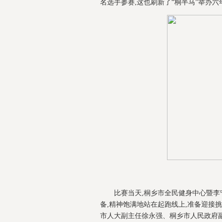
名选手参赛,这也刷新了“桐半马”举办
比赛当天,桐乡市全民健身中心暨李
备,精神饱满地站在起跑线上,准备迎接
市人大副主任徐永强、桐乡市人民政府副