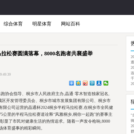
综合体育
明星体育
网站百科
马拉松赛圆满落幕，8000名跑者共襄盛举
2
逐
2
连
49:39
千
2
松及路跑协会指导、桐乡市人民政府主办,晶通·零木智造独家冠名,
城区开发管理委员会、桐乡市城市发展集团有限公司、桐乡市
有限公司运营的晶通杯2024桐乡半程马拉松赛,在桐乡市全民健
975公里的半程马拉松赛道诠释“风雅桐乡,桐你一起跑”的赛事主
“
骑
彰显了市民对健康生活的热情追求。随着一声发令枪响,8000
2
场体育盛事的精彩瞬间。