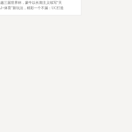
跨越三届世界杯，蒙牛以长期主义续写“天
AI+体育”新玩法，精彩一个不漏：UC打造