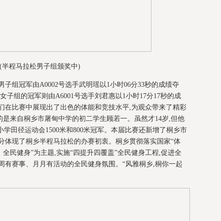
(半程马拉松男子组颁奖中)
子组冠军由A0002号选手武明瑶以1小时06分33秒的成绩夺
子组的冠军则由A6001号选手刘君惠以1小时17分17秒的成
们在比赛中展现出了出色的体能和竞技水平,为观众带来了精彩
是来自桐乡市屠甸中学的初二学生顾若一。虽然才14岁,但他
小学田径运动会1500米和800米冠军。本届比赛还新增了桐乡市
分体现了桐乡半程马拉松的办赛初衷。桐乡贯彻落实国家“体
、全民健身”为主题,实施“四提升四覆盖”全民健身工程,促进全
周有赛事、月月有活动的全民健身氛围。“风雅桐乡,桐你一起