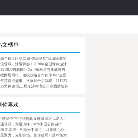
热文榜单
026年锦江区第二届“锦渝满堂”双城经济圈
浪蓉城，泳耀青春！2026年全国青年游泳
025-2026吉林国际高山/单板滑雪挑战赛吉
续两届同行，顶级战略合作伙伴361°全面
年楚都迎盛事、文体融合启新程，11月23
025力保健-第三届东沙冲浪公开赛圆满落幕
猜你喜欢
台球皇帝”亨得利转战直播间 虎牙以名人I
遇珠源，竞逐滇峰 | 2026中国公路自行
026 凯尔登・约翰逊中国行：以篮球之心
群星聚力，赤影掠场，旋转破局引爆球场对