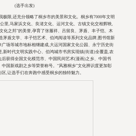
(选手出发)
我极限,还充分领略了桐乡市的美景和文化。桐乡有7000年文明
40余公里,马家浜文化、良渚文化、运河文化、古镇文化交相辉映,
文化之邦”的美誉,孕育了张履祥、吕留良、茅盾、丰子恺、木
造茅盾文学、丰子恺艺术、伯鸿阅读等系列文化品牌,图书馆新
来广场等城市地标相继建成,大运河国家文化公园、永宁历史街
,新时代文明实践中心、伯鸿城市书房实现镇(街道)全覆盖,农
后获得全国文化模范市、中国民间艺术(漫画)之乡、中国书
中国新戏剧之乡等荣誉称号。“风雅桐乡”文化辨识度更加彰
街区,让选手们在奔跑中感受桐乡的独特魅力。