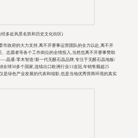
途经多处风景名胜和历史文化街区)
委市政府的大力支持,离不开赛事运营团队的全力以赴,离不开
卫、志愿者等各个工作岗位的全情投入,当然也离不开赛事赞助
—晶通-零木智造!新一代无醛石晶品牌,专注于无醛石晶地板/
全球50多个国家,连续出口欧洲行业11连冠,年销售额超25
仅是绿色产业发展的代表和缩影,也是当地优秀营商环境的真实