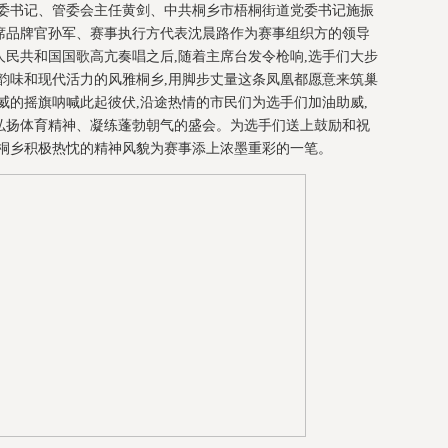
工委书记、管委会主任黄剑、中共桐乡市梧桐街道党委书记施振
席品牌官孙军、赛事执行方代表沈晨路作为赛事组织方的领导
民共和国国歌高亢奏唱之后,随着主席台发令枪响,选手们大步
韵味和现代活力的风雅桐乡,用脚步丈量这条凤凰都愿意来筑巢
威的摇旗呐喊此起彼伏,沿途热情的市民们为选手们加油助威,
弘扬体育精神、凝练蓬勃朝气的盛会。为选手们送上鼓励和祝
。桐乡积极热忱的精神风貌为赛事添上浓墨重彩的一笔。