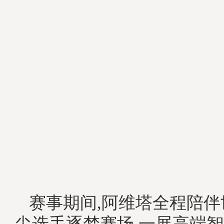
赛事期间,阿维塔全程陪
尖选手逐梦赛场,一展高端