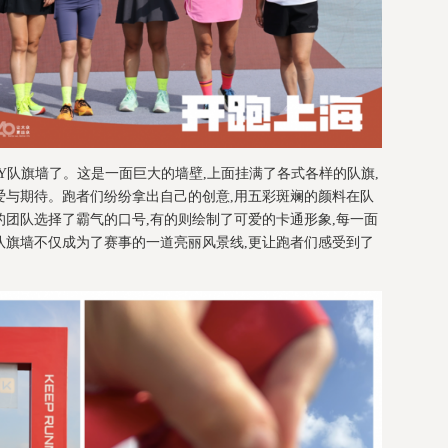
IY队旗墙了。这是一面巨大的墙壁,上面挂满了各式各样的队旗,
爱与期待。跑者们纷纷拿出自己的创意,用五彩斑斓的颜料在队
团队选择了霸气的口号,有的则绘制了可爱的卡通形象,每一面
队旗墙不仅成为了赛事的一道亮丽风景线,更让跑者们感受到了