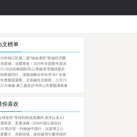
热文榜单
026年锦江区第二届“锦渝满堂”双城经济圈
浪蓉城，泳耀青春！2026年全国青年游泳
025-2026吉林国际高山/单板滑雪挑战赛吉
续两届同行，顶级战略合作伙伴361°全面
年楚都迎盛事、文体融合启新程，11月23
025力保健-第三届东沙冲浪公开赛圆满落幕
猜你喜欢
台球皇帝”亨得利转战直播间 虎牙以名人I
遇珠源，竞逐滇峰 | 2026中国公路自行
026 凯尔登・约翰逊中国行：以篮球之心
群星聚力，赤影掠场，旋转破局引爆球场对