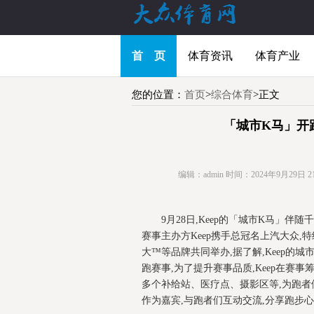
首 页
体育资讯
体育产业
您的位置：
首页
>
综合体育
>正文
「城市K马」开
编辑：admin
时间：2024年9月29日 21:
9月28日,Keep的「城市K马」
赛事主办方Keep携手总冠名上汽大众,特约赞
大™等品牌共同举办,据了解,Keep的
跑赛事,为了提升赛事品质,Keep在
多个补给站、医疗点、摄影区等,为跑者
作为嘉宾,与跑者们互动交流,分享跑步