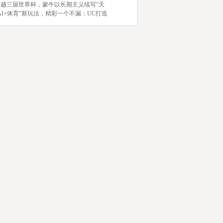
跨越三届世界杯，蒙牛以长期主义续写“天
AI+体育”新玩法，精彩一个不漏：UC打造