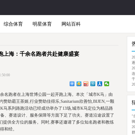
综合体育
明星体育
网站百科
跑上海：千余名跑者共赴健康盛宴
2
逐
2
连
50:00
千
2
伴随千余名跑者在上海世博公园一起开跑上海。本次「城市K马」由
助霸王茶姬,行业赞助佳得乐,Sanitarium欣善怡,BIJEN,一颗
城市K马系列路跑活动已经成功举办了13场,城市K马定位为精品路
赛事筹备、赛道设计、服务保障等方面下足了功夫。赛道沿途设置了
“
骑
们提供全方位的服务。同时,赛事还邀请了多位知名跑者和教练
2
心得和经。