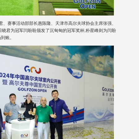
晓君、赛事活动部部长惠陈隆、天津市高尔夫球协会主席张强、
田晓君为冠军闫盼盼颁发了沉甸甸的冠军奖杯;朴星峰则为闫盼
场到账。