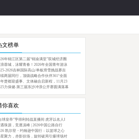
热文榜单
026年锦江区第二届“锦渝满堂”双城经济圈
浪蓉城，泳耀青春！2026年全国青年游泳
025-2026吉林国际高山/单板滑雪挑战赛吉
续两届同行，顶级战略合作伙伴361°全面
年楚都迎盛事、文体融合启新程，11月23
025力保健-第三届东沙冲浪公开赛圆满落幕
猜你喜欢
台球皇帝”亨得利转战直播间 虎牙以名人I
遇珠源，竞逐滇峰 | 2026中国公路自行
026 凯尔登・约翰逊中国行：以篮球之心
群星聚力，赤影掠场，旋转破局引爆球场对