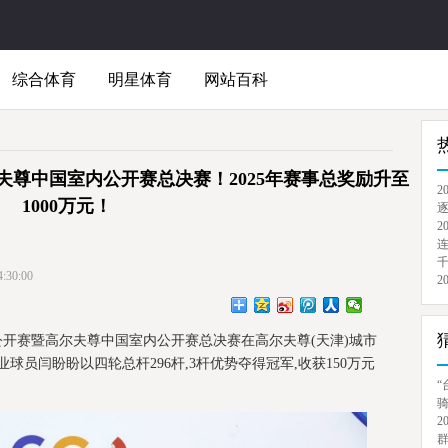
综合体育
明星体育
网站百科
尔夫尊中国室内公开赛总决赛！2025年赛事总奖励升至
2
1000万元！
逐
2
连
千
30:00
2
室内公开赛暨高尔夫尊中国室内公开赛总决赛在高尔夫尊(天津)城市
球员闫盼盼以四轮总杆296杆,3杆优势夺得冠军,收获150万元
“
骑
2