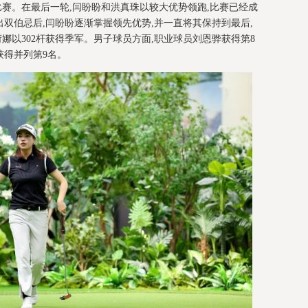
比赛。在最后一轮,闫盼盼和洪真珠以较大优势领跑,比赛已经成
出双伯忌后,闫盼盼逐渐掌握领先优势,并一直将其保持到最后,
荷娜以302杆获得季军。男子球员方面,职业球员刘恩骅获得第8
获得并列第9名。