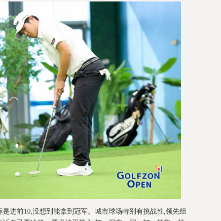
标是进前10,没想到能拿到冠军。城市球场特别有挑战性,领先组