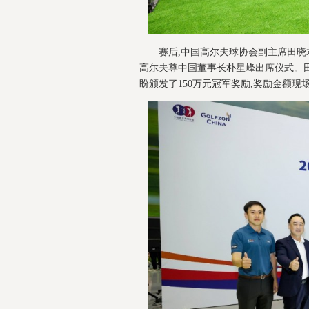
赛后,中国高尔夫球协会副主席田
高尔夫尊中国董事长朴星峰出席仪式。
盼颁发了150万元冠军奖励,奖励金额现