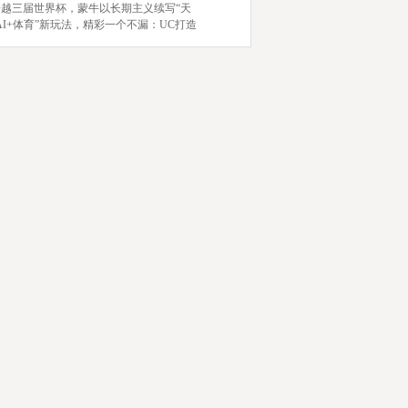
跨越三届世界杯，蒙牛以长期主义续写“天
AI+体育”新玩法，精彩一个不漏：UC打造