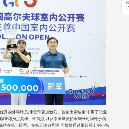
“
优秀的外籍球员,使竞争更加激烈。首轮比赛结束时,男子职业
子职业球员洪真珠、金荷娜,以及泰国球员帕金则长时间处于领
保持在第一阵营。在第三轮14号洞,闫盼盼通过果岭环上的小鸟