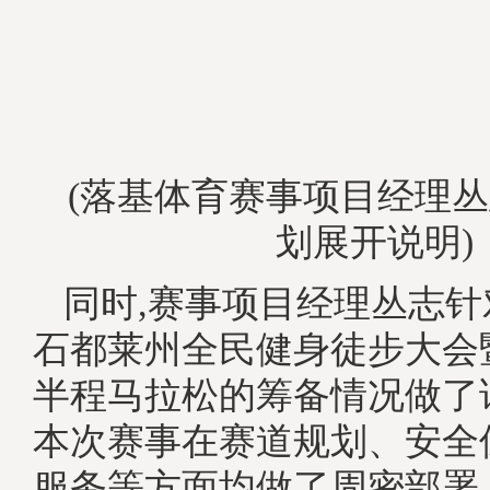
(落基体育赛事项目经理
划展开说明)
同时,赛事项目经理丛志针对
石都莱州全民健身徒步大会
半程马拉松的筹备情况做了
本次赛事在赛道规划、安全
服务等方面均做了周密部署