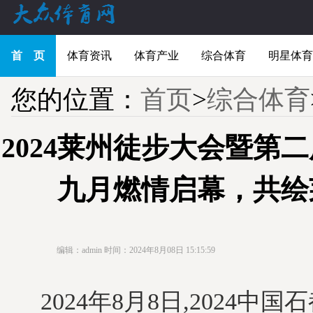
首 页
体育资讯
体育产业
综合体育
明星体育
您的位置：
首页
>
综合体育
2024莱州徒步大会暨第
九月燃情启幕，共绘
编辑：admin
时间：2024年8月08日 15:15:59
2024年8月8日,2024中