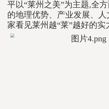
平以“莱州之美”为主题,全
的地理优势、产业发展、人
家看见莱州越“莱”越好的实