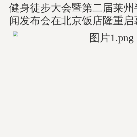
健身徒步大会暨第二届莱州
闻发布会在北京饭店隆重启