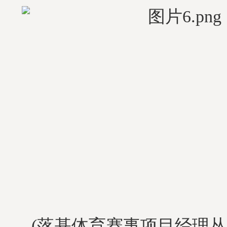
(落基体育赛事项目经理