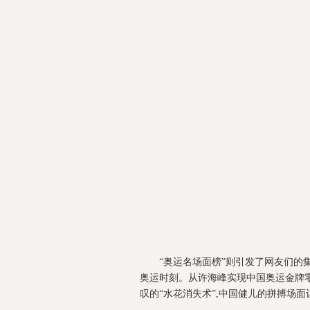
“奥运名场面榜”则引发了网友们的
奥运时刻。从许海峰实现中国奥运金牌零
叹的“水花消失术”,中国健儿的拼搏场