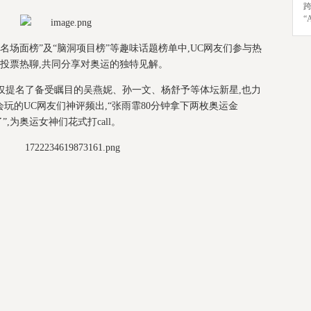
“
“名场面榜”及“脑洞项目榜”等趣味话题榜单中,UC网友们参与热
与投票热聊,共同分享对奥运的独特见解。
不仅提名了备受瞩目的吴燕妮、孙一文、杨舒予等体坛新星,也力
玩的UC网友们神评频出,“张雨霏80分钟拿下两枚奥运金
,为奥运女神们花式打call。