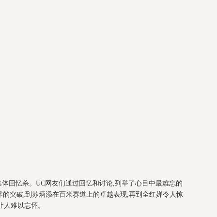
集体回忆杀。UC网友们通过回忆和讨论,列举了心目中最难忘的
的突破,到苏炳添在百米赛道上的卓越表现,再到全红婵令人惊
面让人难以忘怀。