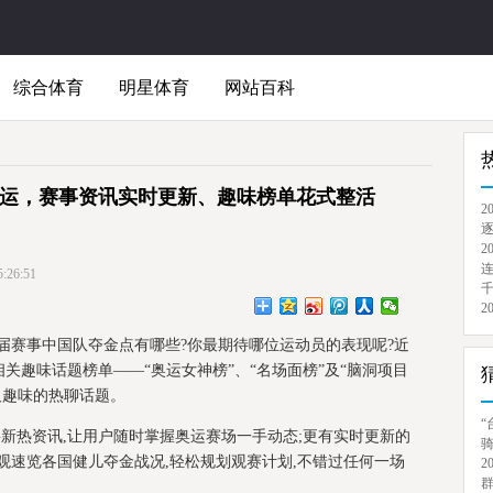
综合体育
明星体育
网站百科
奥运，赛事资讯实时更新、趣味榜单花式整活
2
逐
2
连
26:51
千
2
,本届赛事中国队夺金点有哪些?你最期待哪位运动员的表现呢?近
相关趣味话题榜单——“奥运女神榜”、“名场面榜”及“脑洞项目
及趣味的热聊话题。
“
事新热资讯,让用户随时掌握奥运赛场一手动态;更有实时更新的
骑
观速览各国健儿夺金战况,轻松规划观赛计划,不错过任何一场
2