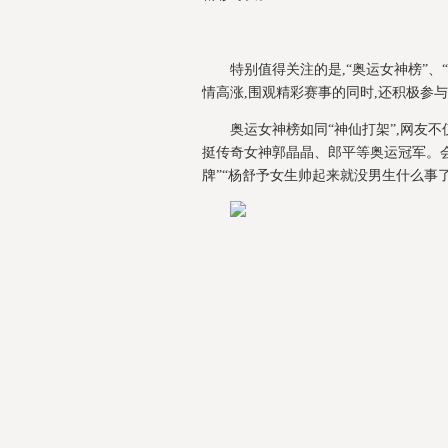
特别值得关注的是,“奥运女神榜”、
情高涨,围观精彩赛事的同时,还积极参
奥运女神榜如同“神仙打架”,网友
挺传奇女神郭晶晶、郎平等奥运冠军。会
牌”“杨舒予女生帅起来就没男生什么事了”