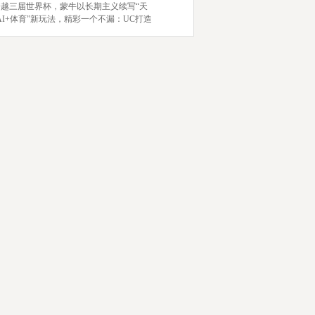
跨越三届世界杯，蒙牛以长期主义续写“天
AI+体育”新玩法，精彩一个不漏：UC打造