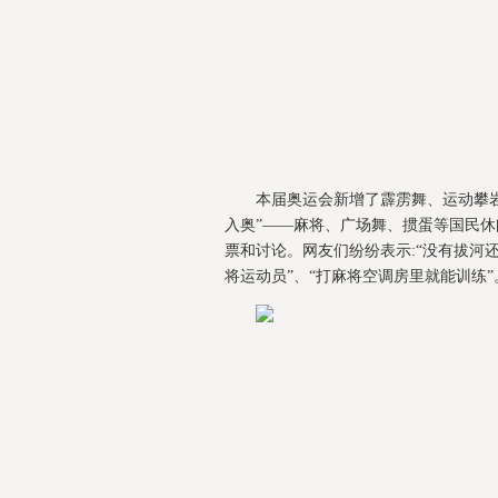
本届奥运会新增了霹雳舞、运动攀岩
入奥”——麻将、广场舞、掼蛋等国民
票和讨论。网友们纷纷表示:“没有拔河还
将运动员”、“打麻将空调房里就能训练”