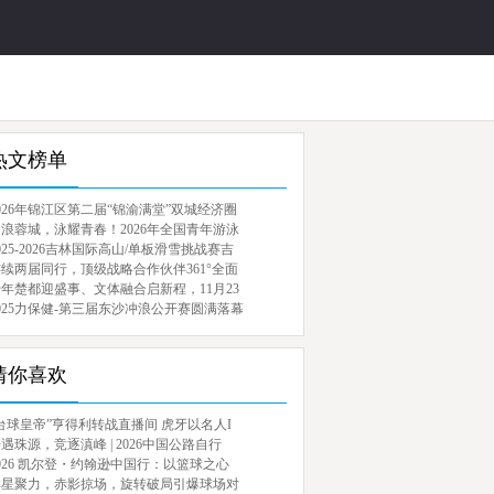
热文榜单
026年锦江区第二届“锦渝满堂”双城经济圈
浪蓉城，泳耀青春！2026年全国青年游泳
025-2026吉林国际高山/单板滑雪挑战赛吉
续两届同行，顶级战略合作伙伴361°全面
年楚都迎盛事、文体融合启新程，11月23
025力保健-第三届东沙冲浪公开赛圆满落幕
猜你喜欢
台球皇帝”亨得利转战直播间 虎牙以名人I
遇珠源，竞逐滇峰 | 2026中国公路自行
026 凯尔登・约翰逊中国行：以篮球之心
群星聚力，赤影掠场，旋转破局引爆球场对