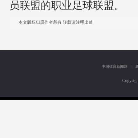
员联盟的职业足球联盟。
本文版权归原作者所有 转载请注明出处
中国体育新闻网
|
Copyr