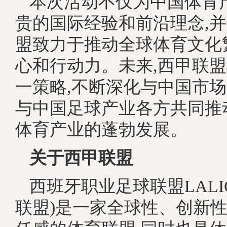
本次活动不仅为中国体育
贵的国际经验和前沿理念,
盟致力于推动全球体育文化
心和行动力。未来,西甲联
一策略,不断深化与中国市场
与中国足球产业各方共同推
体育产业的蓬勃发展。
关于西甲联盟
西班牙职业足球联盟LALI
联盟)是一家全球性、创新