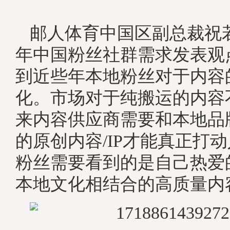
邮人体育中国区副总裁祝
年中国粉丝社群需求发表观点
到近些年本地粉丝对于内容
化。市场对于纯搬运的内容
来内容供应商需要和本地品
的原创内容/IP才能真正打
粉丝需要看到的是自己热爱
本地文化相结合的高质量内