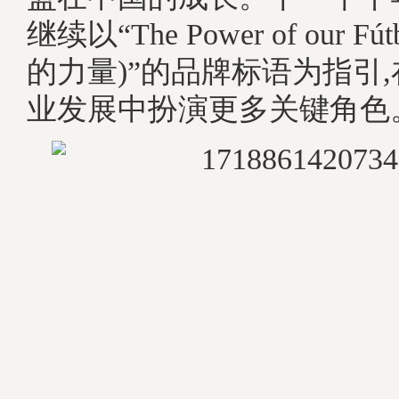
继续以“The Power of our F
的力量)”的品牌标语为指引
业发展中扮演更多关键角色