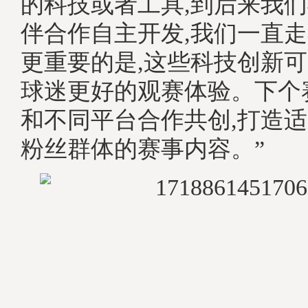
的科技或者工具,到后来我
伴合作自主开发,我们一直
更重要的是,这些科技创新
球迷更好的观赛体验。下个
和不同平台合作共创,打造
粉丝群体的赛事内容。”