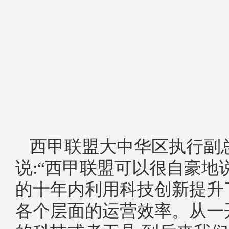
西甲联盟大中华区执行副
说:“西甲联盟可以很自豪地
的十年内利用科技创新提升
各个层面的运营效率。从一