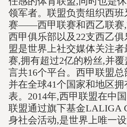
任感的体育联盟,同时也是
领军者。联盟负责组织西班
赛——西甲联赛和西乙联赛,
西甲俱乐部以及22支西乙
盟是世界上社交媒体关注者
赛,拥有超过2亿的粉丝,并覆
言共16个平台。西甲联盟总
并在全球41个国家和地区拥
表。2014年,西甲联盟在中
联盟通过旗下基金LALIGA G
身社会活动,是世界上唯一