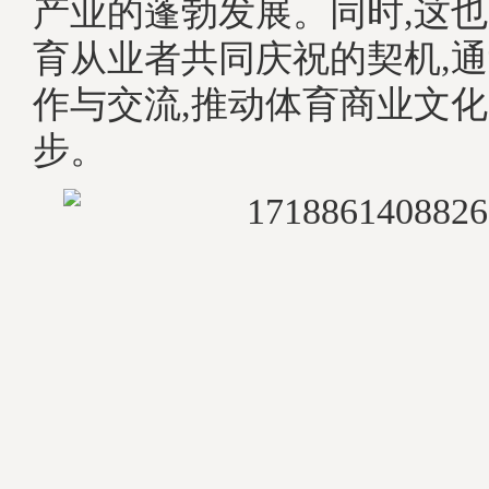
产业的蓬勃发展。同时,这
育从业者共同庆祝的契机,
作与交流,推动体育商业文
步。