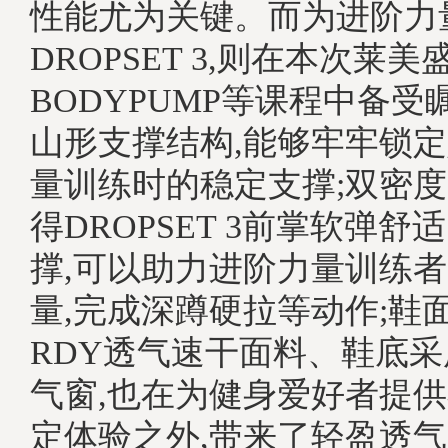
性能尤为关键。而为进阶力
DROPSET 3,则在本次莱美
BODYPUMP等课程中备
山形支撑结构,能够牢牢锁定
量训练时的稳定支撑;双密
得DROPSET 3前掌软弹
撑,可以助力进阶力量训练
量,完成深蹲硬拉等动作;鞋面
RDY透气速干面料、鞋底
气窗,也在为健身爱好者提
定体验之外,带来了轻盈透