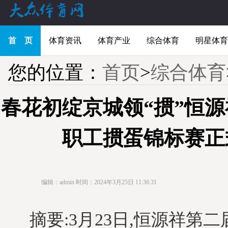
首 页
体育资讯
体育产业
综合体育
明星体育
您的位置：
首页
>
综合体育
春花初绽京城领“掼”恒
职工掼蛋锦标赛正
编辑：admin
时间：2024年3月25日 11:36:31
摘要:3月23日,恒源祥第