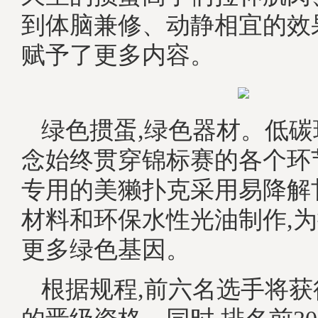
到体脑兼修、动静相宜的效
赋予了更多内容。
绿色掼蛋,绿色器材。低
念始终贯穿锦标赛的各个环
专用的美獭扑克采用易降解
材料和环保水性光油制作,
更多绿色基因。
根据规程,前六名选手将