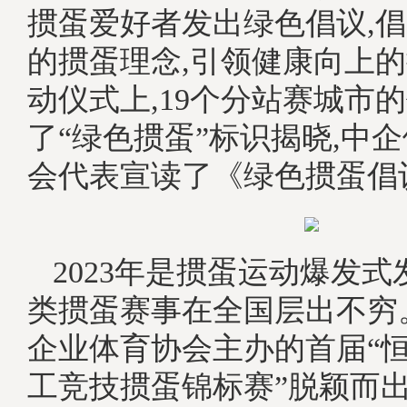
掼蛋爱好者发出绿色倡议,
的掼蛋理念,引领健康向上
动仪式上,19个分站赛城市
了“绿色掼蛋”标识揭晓,中
会代表宣读了《绿色掼蛋倡
2023年是掼蛋运动爆发式
类掼蛋赛事在全国层出不穷
企业体育协会主办的首届“
工竞技掼蛋锦标赛”脱颖而