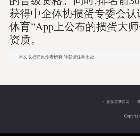
的晋级资格。同时,排名前3
获得中企体协掼蛋专委会认
体育”App上公布的掼蛋大
资质。
本文版权归原作者所有 转载请注明出处
中国体育新闻网
|
Copyr