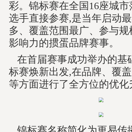
彩。锦标赛在全国16座城市落
选手直接参赛,是当年启动
多、覆盖范围最广、参与规
影响力的掼蛋品牌赛事。
在首届赛事成功举办的基
标赛焕新出发,在品牌、覆
等方面进行了全方位的优化
锦标赛名称简化为更易传