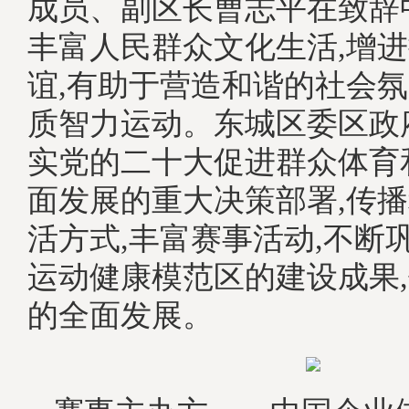
成员、副区长曹志平在致辞
丰富人民群众文化生活,增
谊,有助于营造和谐的社会氛
质智力运动。东城区委区政
实党的二十大促进群众体育
面发展的重大决策部署,传
活方式,丰富赛事活动,不断
运动健康模范区的建设成果
的全面发展。