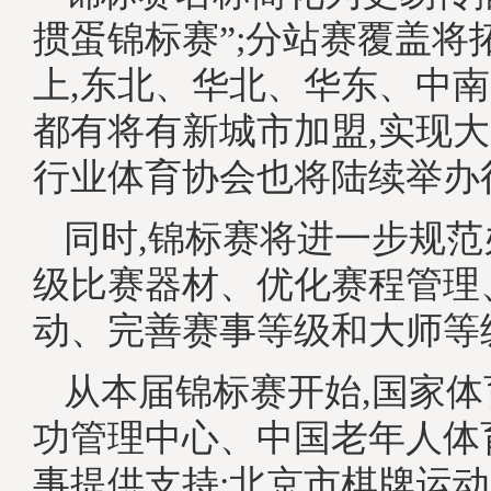
掼蛋锦标赛”;分站赛覆盖将
上,东北、华北、华东、中
都有将有新城市加盟,实现大
行业体育协会也将陆续举办
同时,锦标赛将进一步规
级比赛器材、优化赛程管理
动、完善赛事等级和大师等
从本届锦标赛开始,国家
功管理中心、中国老年人体
事提供支持;北京市棋牌运