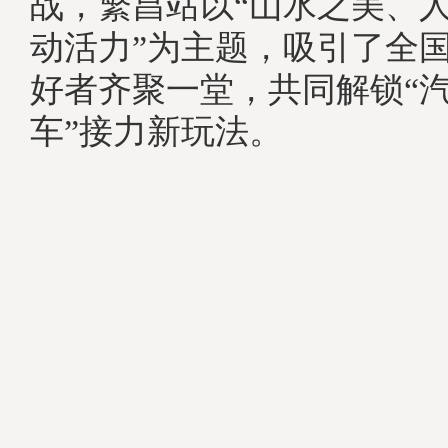
战，繁昌站以“山水之美、
动活力”为主题，吸引了全
好者齐聚一堂，共同解锁“汽
车”接力新玩法。