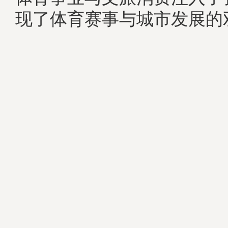
现了体育赛事与城市发展的