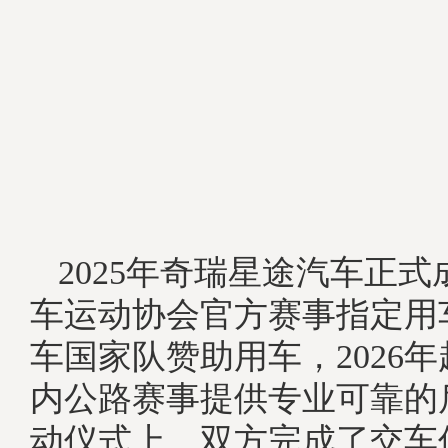
2025年奇瑞星途汽车正
车运动协会官方赛事指定用
车国家队赞助用车，2026
内公路赛事提供专业可靠的
动仪式上，双方完成了交车