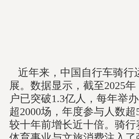
近年来，中国自行车骑行
展。数据显示，截至2025
户已突破1.3亿人，每年举
超2000场，年度参与人数超
较十年前增长近十倍。骑行
体育事业与文旅消费注入了