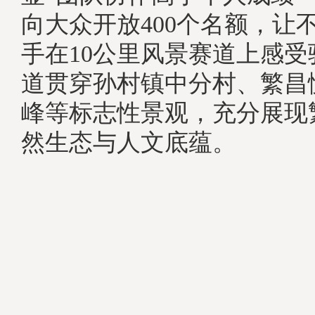
向大众开放400个名额，让
手在10公里风景赛道上感
道贯穿孙村镇中分村、繁昌
峰等标志性景观，充分展现
然生态与人文底蕴。