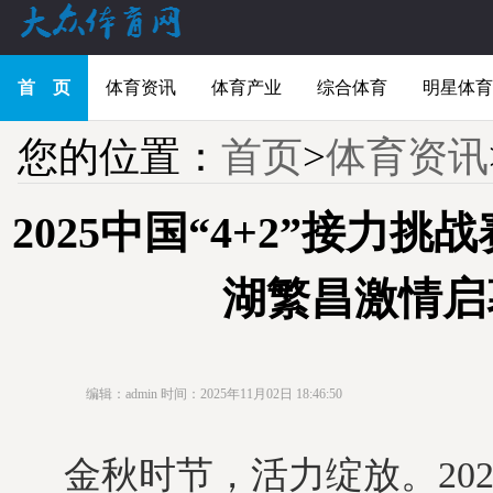
首 页
体育资讯
体育产业
综合体育
明星体育
您的位置：
首页
>
体育资讯
2025中国“4+2”接力
湖繁昌激情启
编辑：admin
时间：2025年11月02日 18:46:50
金秋时节，活力绽放。202