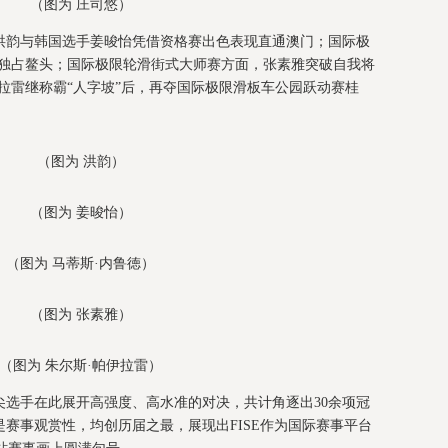
（图为 庄司悠）
洪韵与韩国选手姜晙怡凭借资格赛出色表现直通澳门；国际极
徳独占鳌头；国际极限轮滑街式大师赛方面，张素雅突破自我将
拉雷继称霸“人字坡”后，再夺国际极限滑板车公园跃动赛桂
（图为 洪韵）
（图为 姜晙怡）
（图为 马蒂斯·内鲁徳）
（图为 张素雅）
（图为 朱尔斯·帕伊拉雷）
尖选手在此展开高强度、高水准的对决，共计角逐出30余项冠
赛事观赏性，均创历届之最，展现出FISE作为国际赛事平台