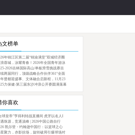
热文榜单
026年锦江区第二届“锦渝满堂”双城经济圈
浪蓉城，泳耀青春！2026年全国青年游泳
025-2026吉林国际高山/单板滑雪挑战赛吉
续两届同行，顶级战略合作伙伴361°全面
年楚都迎盛事、文体融合启新程，11月23
025力保健-第三届东沙冲浪公开赛圆满落幕
猜你喜欢
台球皇帝”亨得利转战直播间 虎牙以名人I
遇珠源，竞逐滇峰 | 2026中国公路自行
026 凯尔登・约翰逊中国行：以篮球之心
群星聚力，赤影掠场，旋转破局引爆球场对