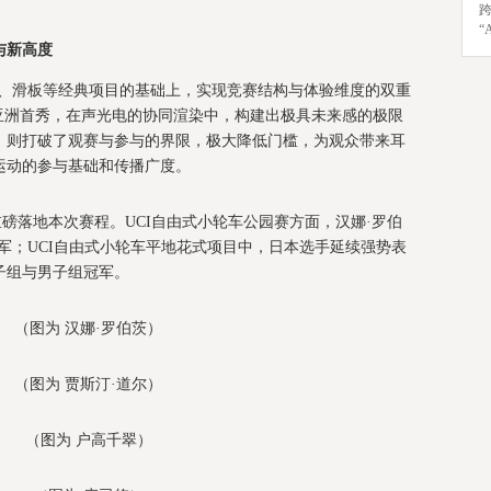
“
与新高度
自由式、滑板等经典项目的基础上，实现竞赛结构与体验维度的双重
亚洲首秀，在声光电的协同渲染中，构建出极具未来感的极限
，则打破了观赛与参与的界限，极大降低门槛，为观众带来耳
运动的参与基础和传播广度。
重磅落地本次赛程。UCI自由式小轮车公园赛方面，汉娜·罗伯
军；UCI自由式小轮车平地花式项目中，日本选手延续强势表
子组与男子组冠军。
（图为 汉娜·罗伯茨）
（图为 贾斯汀·道尔）
（图为 户高千翠）