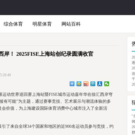
综合体育
明星体育
网站百科
西岸！ 2025FISE上海站创纪录圆满收官
2
逐
2
连
20:49
千
2
SE极限运动世界巡回赛上海站暨FISE城市运动嘉年华在徐汇西岸穹
坡有可能”为主题，通过赛事竞技、艺术展示与潮流体验的多
社会价值，为上海建设国际体育消费中心城市注入了全新活
“
骑
吸引了来自全球34个国家和地区的近900名运动员参与竞技，约
2