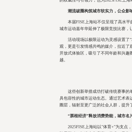
的权威性与引领力，也为2025FISE上
潮流破圈构筑城市软实力，公众影
本届FISE上海站不仅呈现了高水
城市运动嘉年华延伸了极限竞技比赛，
活动现场以极限运动为灵感设置了
观，更是引发情感共鸣的媒介，拉近了观
开放式体验区，吸引了不同年龄和兴趣圈
越。
这些创新举措成功打破传统赛事的
具包容性的城市运动生态。通过艺术表
圈层，辐射至更广泛的社会人群，提升
“票根经济”释放消费势能，
城市
名
2025FISE上海站以”体育+”为