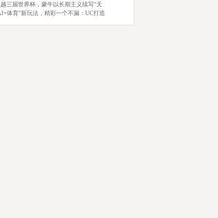
跨越三届世界杯，蒙牛以长期主义续写“天
AI+体育”新玩法，精彩一个不漏：UC打造