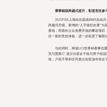
赛事
能级跨越式提升，彰显竞技参
2025FISE上海站在延续BMX
跨越式升级。新增的“人字坡狂欢赛”为
赛场；而面向公众免费开放的攀岩项目
目一新的竞技体验，进一步拓宽了极限
与此同时，两项UCI世界杯赛事也
茨与贾斯汀·道尔分获女子组与男子组冠
现，户高千翠和庄司悠分别登顶夺得女