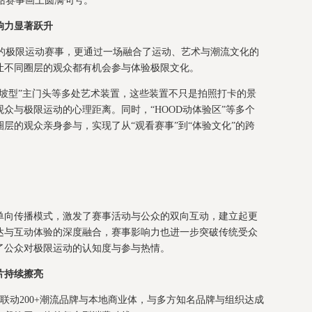
海站赛事画上圆满句号。
响力显著跃升
平的极限运动赛事，更通过一场融合了运动、艺术与潮流文化的
让不同圈层的观众都有机会参与体验极限文化。
“坡型”主门头等多处艺术装置，这些装置不只是拍照打卡的景
众与极限运动的心理距离。同时，“HOOD动体验区”等多个
层的观众亲身参与，实现了从“观看赛事”到“体验文化”的跨
单向传播模式，激发了赛事活动与公众的双向互动，建立起更
达与互动体验的深度融合，赛事影响力也进一步突破传统受众
了公众对极限运动的认知度与参与热情。
片持续擦亮
支点，联动200+潮流品牌与本地商业体，与多方知名品牌与组织达成