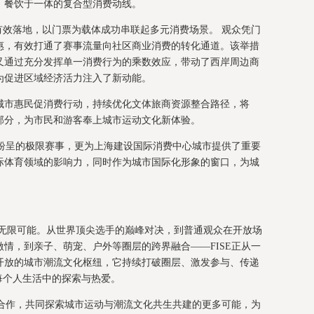
、餐饮于一体的复合型消费动线。
有效落地，以门票为载体成功串联起多元消费场景。 观众凭门
惠，有效打通了赛事流量向社区商业消费的转化通道。该举措
又通过充分发挥单一消费行为的乘数效应，带动了西岸周边商
为促进区域经济活力注入了新动能。
城市惠民促消费行动，持续优化文体旅商资源整合路径，将
组成部分，为市民和游客奉上城市运动文化新体验。
彩纷呈的极限赛事，更为上海建设国际消费中心城市提供了重要
际体育领域的影响力，同时作为城市国际化形象的窗口，为城
上发生着无限可能。从世界顶尖选手的巅峰对决，到普通观众在开放场
情，到亲子、萌宠、户外等圈层的跨界融合——FISE正从一
开放的城市潮流文化枢纽，它持续打破圈层、激发参与、传递
每个人生活中的探索与热爱。
化合作，共同探索城市运动与潮流文化共生共建的更多可能，为