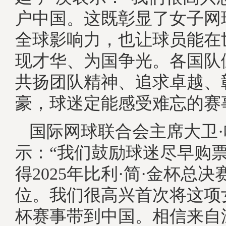
户中国。这既彰显了女子网
全球影响力，也让球员能在
现才华、为国争光。各国队
共扬团队精神、追求卓越、
豪，球迷定能感受难忘的赛
国际网球联合会主席大卫
示：“我们鼓励球迷尽早购
得2025年比利·简·金杯总
位。我们很高兴首次将这项
杯赛事带到中国。相信来自