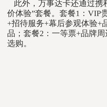
此外，万事达卡还通过携
价体验”套餐。套餐1：VIP
+招待服务+幕后参观体验+
品；套餐2：一等票+品牌
选购。