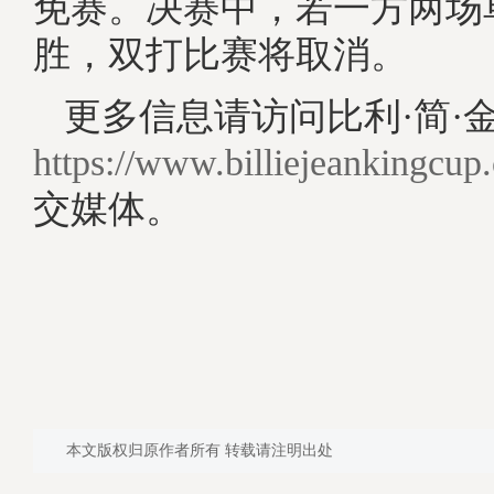
免赛。决赛中，若一方两场
胜，双打比赛将取消。
更多信息请访问比利·简·
https://www.billiejeankingcup
交媒体。
本文版权归原作者所有 转载请注明出处