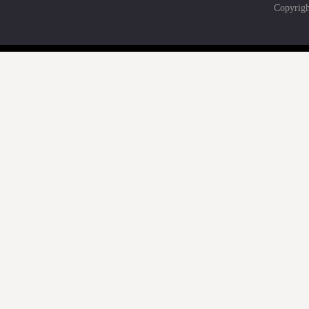
Copyr