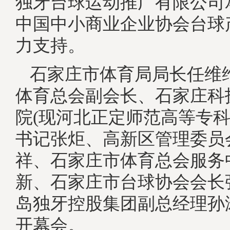
独牙台球运动推广有限公司
中国中小商业企业协会台球
力支持。
石家庄市体育局局长任维
体育总会副会长、石家庄科
院(现河北正定师范高等专科
书记张炬、高新区管理委员
祥、石家庄市体育总会服务
新、石家庄市台球协会会长
岛独牙控股集团副总经理孙
开幕会。