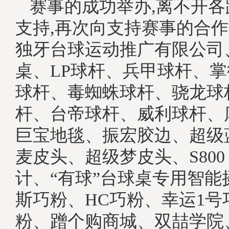
赛事的成功举办,离不开
支持,再次向支持赛事的合作
独牙台球运动推广有限公司
桌、LP球杆、兵甲球杆、
球杆、毒蜘蛛球杆、骁龙球
杆、台帝球杆、威利球杆、
巨宝地毯、振宏胶边、超级
麦皮头、超级梦皮头、S800
计、“有球”台球桌专用智能
斯巧粉、HC巧粉、幸运1号
粉、蹭个购商城、双喆学院