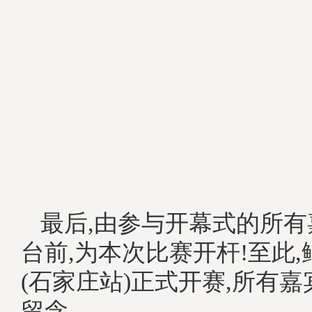
最后,由参与开幕式的所
台前,为本次比赛开杆!至此
(石家庄站)正式开赛,所有
留念。