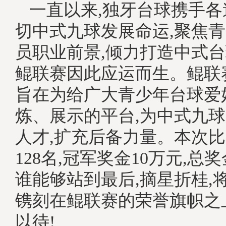
一直以来,独牙台球携手各
切中式九球发展命运,聚焦
员职业前景,倾力打造中式台
鲲联赛因此应运而生。鲲联
旨在为给广大青少年台球爱
炼、展示的平台,为中式九
人才,扩充后备力量。本次
128名,冠军奖金10万元,总奖
谁能够站到最后,摘星折桂,
镌刻在鲲联赛的荣誉旗帜之
以待!