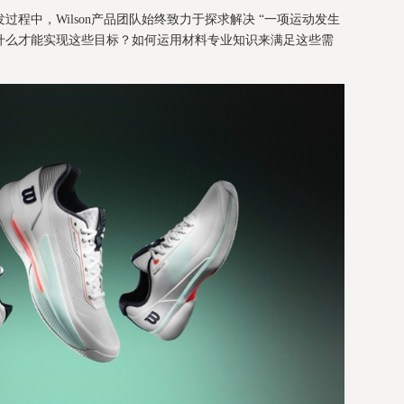
发过程中，Wilson产品团队始终致力于探求解决 “一项运动发生
什么才能实现这些目标？如何运用材料专业知识来满足这些需