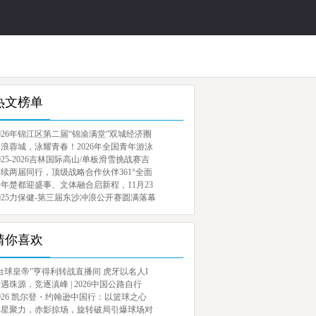
热文榜单
026年锦江区第二届“锦渝满堂”双城经济圈
浪蓉城，泳耀青春！2026年全国青年游泳
025-2026吉林国际高山/单板滑雪挑战赛吉
续两届同行，顶级战略合作伙伴361°全面
年楚都迎盛事、文体融合启新程，11月23
025力保健-第三届东沙冲浪公开赛圆满落幕
猜你喜欢
台球皇帝”亨得利转战直播间 虎牙以名人I
遇珠源，竞逐滇峰 | 2026中国公路自行
026 凯尔登・约翰逊中国行：以篮球之心
群星聚力，赤影掠场，旋转破局引爆球场对