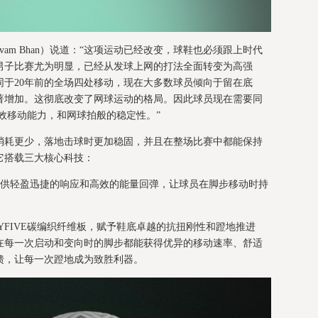
hivam Bhan）说道：“这项运动已经改变，球鞋也必须跟上时代
，男子比赛尤为明显，已经从发球上网的打法全面转变为高强
同于20年前的全场四处移动，现在大多数球员倾向于留在底
著增加。这彻底改变了网球运动的格局。因此球员现在需要同
效移动能力，和网球拍般的稳定性。”
动时能量消耗更少，落地击球时更加稳固，并且在整场比赛中都能保持
它搭载三大核心科技：
提供轻盈迅捷的响应和高效的能量回弹，让球员在脚步移动时持
FORTYFIVE碳编织纤维板，赋予鞋底卓越的抗扭刚性和蹬地推进
在每一次启动和变向时的脚步都能获得优异的移动速率、舒适
馈，让每一次蹬地成为致胜利器。