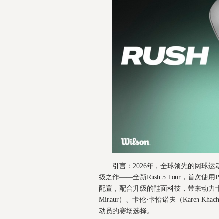
引言：2026年，全球领先的网球运动
级之作——全新Rush 5 Tour，首次使用P
配置，配合升级的鞋面科技，带来动力十足
Minaur）、卡伦·卡恰诺夫（Karen Khach
动员的赛场选择。