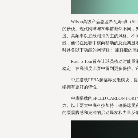
Wilson高级产品总监希瓦姆·班（S
的步伐。现代网球与20年前截然不同
度、高频率以底线相持为主的风格。不
线，他们在比赛中横向移动的总距离显
时具备以下功能的网球鞋： 跑鞋般的高
Rush 5 Tour旨在让球员移
稳定，在高强度比赛中得到更多保护。
中底搭载PEBA超临界发泡模块，
续拥有更好的弹性。
中底搭载的SPEED CARBON 
力。以上两大中底科技加持，确保球员
的缓震脚感和充沛的启动爆发和力量反