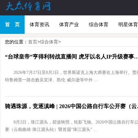
首 页
体育资讯
体育产业
综合体育
明星体育
您的位置：
首页
>
综合体育
>
“台球皇帝”亨得利转战直播间 虎牙以名人I
2026年7月27日至8月2日，世界斯诺克上海大师赛在上海举行。贾
特鲁姆普一路击败吴宜泽、凯伦·威尔逊等中外 ...
骑遇珠源，竞逐滇峰
8月2日，珠江源头，碧波映照，轮影飞驰。2026中国公路自行车
赛（云南曲靖·珠江源头站）暨首届“珠江源头” ...