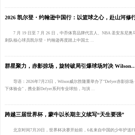
2026 凯尔登・约翰逊中国行：以篮球之心，赴山河修
7 月 19 日至 7 月 26 日，中乔体育品牌代言人、NBA 圣安东尼奥
刺队核心球员凯尔登・约翰逊再度踏上中国土 ...
群星聚力，赤影掠场，旋转破局引爆球场对决 Wilson威尔胜发布全新
导语：2026年7月23日，Wilson威尔胜隆重举办了“Defyer赤影掠场
下体验会”，携全新Defyer系列专业球拍，与演 ...
跨越三届世界杯，蒙牛以长期主义续写“天生要强”
北京时间7月20日，世界杯决赛开始前，6名来自中国的少年护送FI